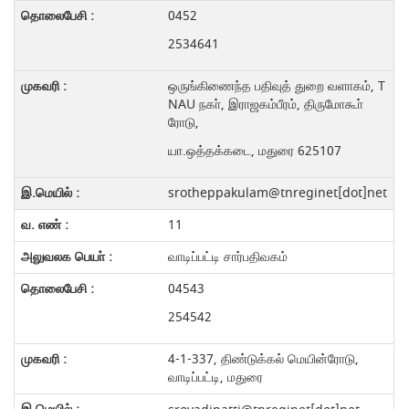
0452
2534641
ஒருங்கிணைந்த பதிவுத் துறை வளாகம், T
NAU நகா், இராஜகம்பீரம், திருமோகூா்
ரோடு,
யா.ஒத்தக்கடை, மதுரை 625107
srotheppakulam@tnreginet[dot]net
11
வாடிப்பட்டி சார்பதிவகம்
04543
254542
4-1-337, திண்டுக்கல் மெயின்ரோடு,
வாடிப்பட்டி, மதுரை