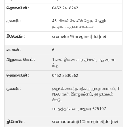
0452 2418242
46, சிவன் கோவில் தெரு, மேலூா்
தாலுகா, மதுரை மாவட்டம்
sromelur@tnreginet[dot]net
6
1 எண் இணை சார்பதிவகம், மதுரை வட
க்கு
0452 2530562
ஒருங்கிணைந்த பதிவுத துறை வளாகம், T
NAU நகா், இராஜகம்பீரம், திருமோகூா்
ரோடு,
யா.ஒத்தக்கடை, மதுரை 625107
sromadurainjt1@tnreginet[dot]net