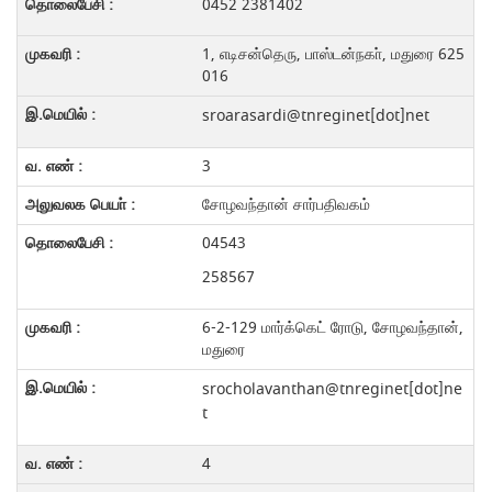
0452 2381402
1, எடிசன்தெரு, பாஸ்டன்நகா், மதுரை 625
016
sroarasardi@tnreginet[dot]net
3
சோழவந்தான் சார்பதிவகம்
04543
258567
6-2-129 மார்க்கெட் ரோடு, சோழவந்தான்,
மதுரை
srocholavanthan@tnreginet[dot]ne
t
4