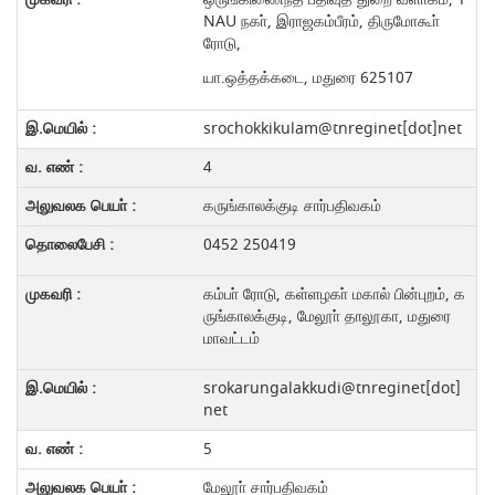
NAU நகா், இராஜகம்பீரம், திருமோகூா்
ரோடு,
யா.ஒத்தக்கடை, மதுரை 625107
srochokkikulam@tnreginet[dot]net
4
கருங்காலக்குடி சார்பதிவகம்
0452 250419
கம்பா் ரோடு, கள்ளழகா் மகால் பின்புறம், க
ருங்காலக்குடி, மேலூா் தாலூகா, மதுரை
மாவட்டம்
srokarungalakkudi@tnreginet[dot]
net
5
மேலூா் சார்பதிவகம்