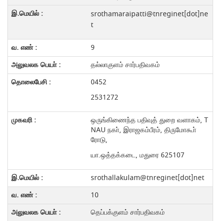
srothamaraipatti@tnreginet[dot]ne
t
9
தல்லாகுளம் சார்பதிவகம்
0452
2531272
ஒருங்கிணைந்த பதிவுத் துறை வளாகம், T
NAU நகா், இராஜகம்பீரம், திருமோகூா்
ரோடு,
யா.ஒத்தக்கடை, மதுரை 625107
srothallakulam@tnreginet[dot]net
10
தெப்பக்குளம் சார்பதிவகம்