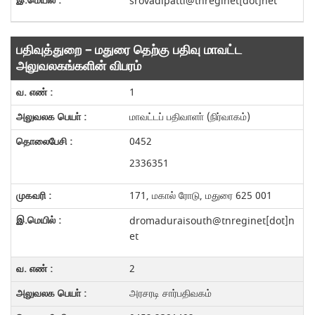
srovadipatti@tnreginet[dot]net
பதிவுத்துறை – மதுரை தெற்கு பதிவு மாவட்ட
அலுவலகங்களின் விபரம்
1
மாவட்டப் பதிவாளா் (நிர்வாகம்)
0452
2336351
171, மகால் ரோடு, மதுரை 625 001
dromaduraisouth@tnreginet[dot]n
et
2
அரசரடி சார்பதிவகம்