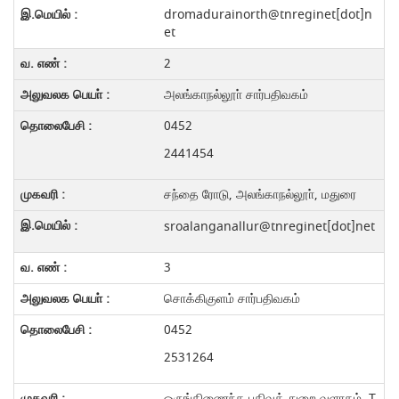
dromadurainorth@tnreginet[dot]n
et
2
அலங்காநல்லூா் சார்பதிவகம்
0452
2441454
சந்தை ரோடு, அலங்காநல்லூா், மதுரை
sroalanganallur@tnreginet[dot]net
3
சொக்கிகுளம் சார்பதிவகம்
0452
2531264
ஒருங்கிணைந்த பதிவுத் துறை வளாகம், T