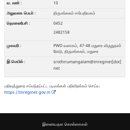
10
திருமங்கலம் சார்பதிவகம்
0452
2482158
PWD வளாகம், 47-48 மதுரை விருதுநகா்
ரோடு, திருமங்கலம், மதுரை
srothirumangalam@tnreginet[dot]
net
பதிவுத்துறை சம்மந்தப்பட்ட படிவங்கள் பதிவிறக்கம் செய்ய
https://tnreginet.gov.in
இணையதள கொள்கைகள்