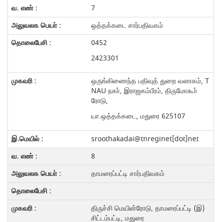
7
ஒத்தக்கடை சார்பதிவகம்
0452
2423301
ஒருங்கிணைந்த பதிவுத் துறை வளாகம், T
NAU நகா், இராஜகம்பீரம், திருமோகூா்
ரோடு,
யா.ஒத்தக்கடை, மதுரை 625107
sroothakadai@tnreginet[dot]net
8
தாமரைப்பட்டி சார்பதிவகம்
திருச்சி மெயின்ரோடு, தாமரைப்பட்டி (இ)
சிட்டம்பட்டி, மதுரை