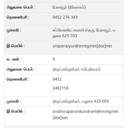
பேரையூா் (நிர்வாகம்)
0452 276 343
சுப்பிரமணிய சுவாமி தெரு, பேரையூா், ம
துரை 625 703
sroperaiyur@tnreginet[dot]net
9
திருப்பரங்குன்றம் சார்பதிவகம்
0452
2482158
திருப்பரங்குன்றம், மதுரை 625 005
srothiruparankundram@tnreginet
[dot]net