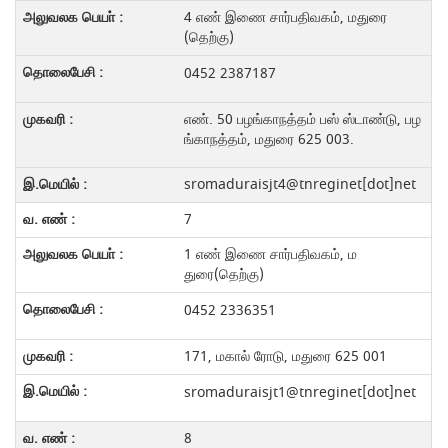
4 எண் இணை சார்பதிவகம், மதுரை
(தெற்கு)
0452 2387187
எண். 50 பழங்காநத்தம் பஸ் ஸ்டாண்டு, பழ
ங்காநத்தம், மதுரை 625 003.
sromaduraisjt4@tnreginet[dot]net
7
1 எண் இணை சார்பதிவகம், ம
துரை(தெற்கு)
0452 2336351
171, மகால் ரோடு, மதுரை 625 001
sromaduraisjt1@tnreginet[dot]net
8