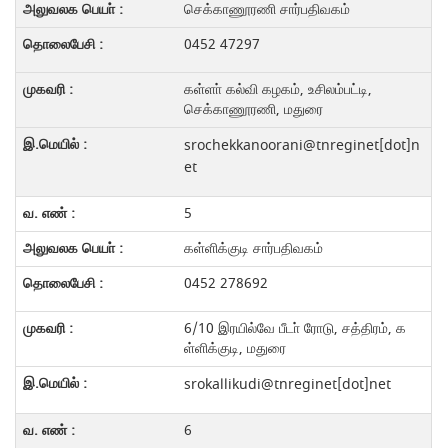
செக்காணூரணி சார்பதிவகம்
0452 47297
கள்ளா் கல்வி கழகம், உசிலம்பட்டி,
செக்காணூரணி, மதுரை
srochekkanoorani@tnreginet[dot]n
et
5
கள்ளிக்குடி சார்பதிவகம்
0452 278692
6/10 இரயில்வே பீடா் ரோடு, சத்திரம், க
ள்ளிக்குடி, மதுரை
srokallikudi@tnreginet[dot]net
6