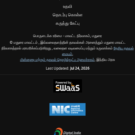
உதவி
தொடர்பு கொள்ள
கருத்து கேட்பு
பொருளடக்க உரிமை - மாவட்ட நிர்வாகம், மதுரை
© மதுரை மாவட்டம் , இவ்வலைதளத்தின் தகவல்கள் அனைத்தும் மதுரை மாவட்ட
நிர்வாகத்தால் பராமரிக்கப்படுகிறது , வலைதள வடிவமைப்பு மற்றும் உருவாக்கம்
தேசிய தகவல்
மையம்
,
மின்னணு மற்றும் தகவல் தொழில்நுட்ப அமைச்சகம்
, இந்திய அரசு
Last Updated:
Jul 24, 2026