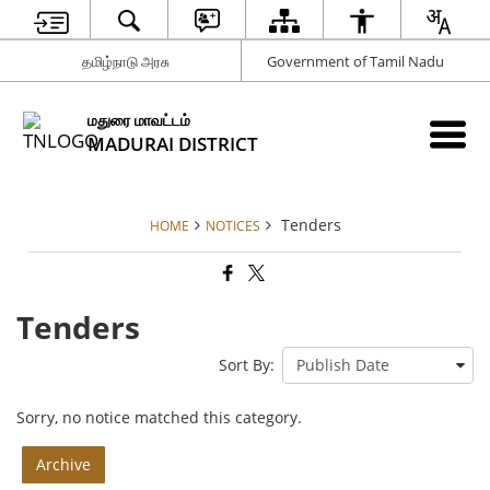
தமிழ்நாடு அரசு
Government of Tamil Nadu
மதுரை மாவட்டம்
MADURAI DISTRICT
Tenders
HOME
NOTICES
Tenders
Sort By:
Sorry, no notice matched this category.
Archive